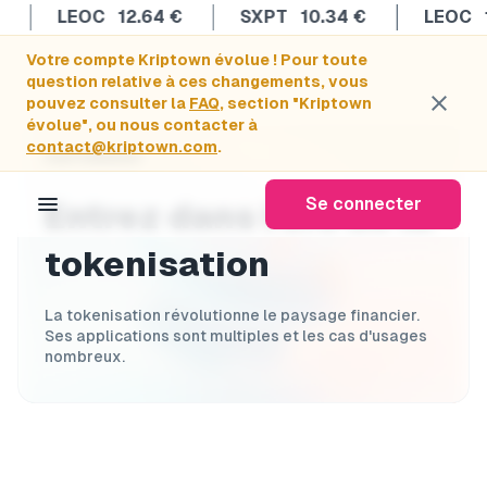
LEOC
12.64
€
SXPT
10.34
€
LEOC
12.
Votre compte Kriptown évolue ! Pour toute
question relative à ces changements, vous
close
pouvez consulter la
FAQ
, section "Kriptown
évolue", ou nous contacter à
contact@kriptown.com
.
PARTENARIAT
menu
Se connecter
Entrez dans l'ère de la
tokenisation
La tokenisation révolutionne le paysage financier.
Ses applications sont multiples et les cas d'usages
nombreux.