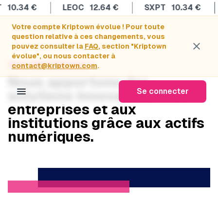
10.34
€
LEOC
12.64
€
SXPT
10.34
€
Votre compte Kriptown évolue ! Pour toute
question relative à ces changements, vous
close
pouvez consulter la
FAQ
, section "Kriptown
évolue", ou nous contacter à
Que fait Kriptown ?
contact@kriptown.com
.
Nous apportons des
menu
Se connecter
solutions innovantes aux
entreprises et aux
institutions grâce aux actifs
numériques.