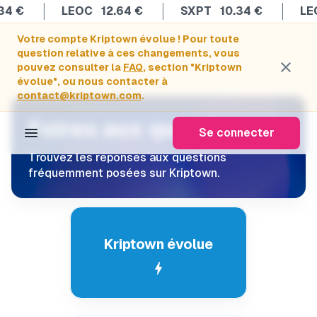
4
€
LEOC
12.64
€
SXPT
10.34
€
LEO
Votre compte Kriptown évolue ! Pour toute
question relative à ces changements, vous
close
pouvez consulter la
FAQ
, section "Kriptown
évolue", ou nous contacter à
contact@kriptown.com
.
Foires aux questions
menu
Se connecter
Trouvez les réponses aux questions
fréquemment posées sur Kriptown.
Kriptown évolue
bolt