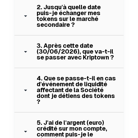
2. Jusqu'à quelle date
puis-je échanger mes
arrow_drop_down
tokens sur le marché
secondaire ?
3. Après cette date
arrow_drop_down
(30/06/2026), que va-t-il
se passer avec Kriptown ?
4. Que se passe-t-il en cas
d'événement de liquidité
arrow_drop_down
affectant de la Société
dont je détiens des tokens
?
5. J'ai de l'argent (euro)
crédité sur mon compte,
arrow_drop_down
comment puis-je le