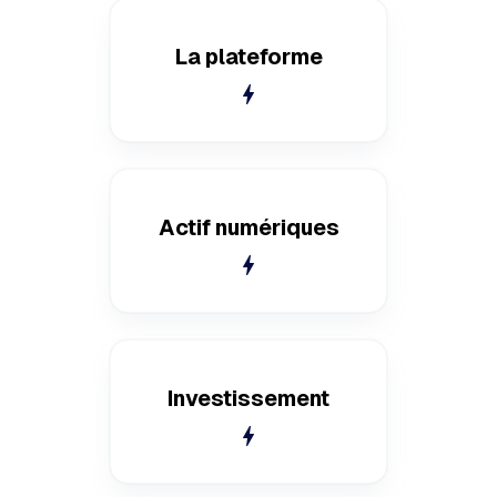
La plateforme
bolt
Actif numériques
bolt
Investissement
bolt